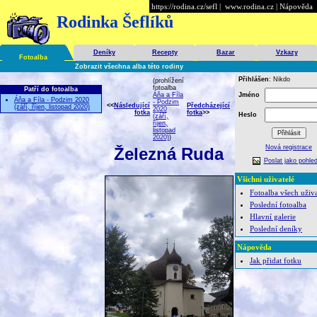
https://rodina.cz/sefl
|
www.rodina.cz
|
Nápověda
Rodinka Šeflíků
Deníky
Recepty
Bazar
Vzkazy
Fotoalba
Zobrazit všechna alba této rodiny
Přihlášen
: Nikdo
(prohlížení
fotoalba
Patří do fotoalba
Áňa a Fíla
Jméno
Áňa a Fíla - Podzim 2020
- Podzim
<<
Následující
Předcházející
(září, říjen, listopad 2020)
2020
fotka
fotka
>>
Heslo
(září,
říjen,
listopad
2020)
)
Nová registrace
Železná Ruda
Poslat jako pohled
Všichni uživatelé
Fotoalba všech uživa
Poslední fotoalba
Hlavní galerie
Poslední deníky
Nápověda
Jak přidat fotku