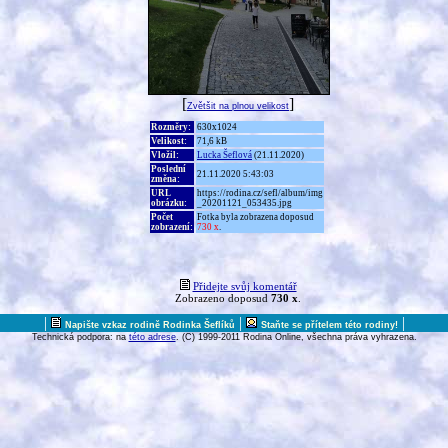
[
]
Zvětšit na plnou velikost
Rozměry:
630x1024
Velikost:
71,6 kB
Vložil:
Lucka Šeflová
(21.11.2020)
Poslední
21.11.2020 5:43:03
změna:
URL
https://rodina.cz/sefl/album/img
obrázku:
_20201121_053435.jpg
Počet
Fotka byla zobrazena doposud
zobrazení:
730 x
.
Přidejte svůj komentář
Zobrazeno doposud
730 x
.
|
|
|
Napište vzkaz rodině Rodinka Šeflíků
Staňte se přítelem této rodiny!
Technická podpora: na
této adrese
. (C) 1999-2011 Rodina Online, všechna práva vyhrazena.