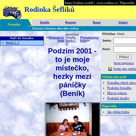
https://rodina.cz/sefl
|
www.rodina.cz
|
Nápověda
Rodinka Šeflíků
Deníky
Recepty
Bazar
Vzkazy
Fotoalba
Zobrazit všechna alba této rodiny
Přihlášen
: Nikdo
(prohlížení
<<
Následující
fotoalba
Předcházející
Patří do fotoalba
fotka
Beník č.
fotka
>>
Jméno
Beník č. 1
1
)
Podzim 2001 -
Heslo
to je moje
Nová registrace
místečko,
Poslat jako pohled
hezky mezi
Všichni uživatelé
páníčky
Fotoalba všech uživa
Poslední fotoalba
(Beník)
Hlavní galerie
Poslední deníky
Nápověda
Jak přidat fotku