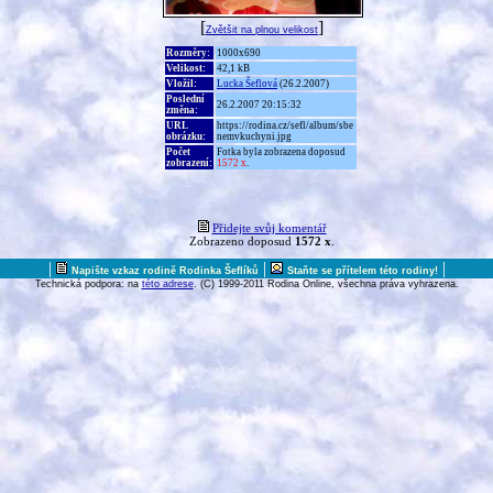
[
]
Zvětšit na plnou velikost
Rozměry:
1000x690
Velikost:
42,1 kB
Vložil:
Lucka Šeflová
(26.2.2007)
Poslední
26.2.2007 20:15:32
změna:
URL
https://rodina.cz/sefl/album/sbe
obrázku:
nemvkuchyni.jpg
Počet
Fotka byla zobrazena doposud
zobrazení:
1572 x
.
Přidejte svůj komentář
Zobrazeno doposud
1572 x
.
|
|
|
Napište vzkaz rodině Rodinka Šeflíků
Staňte se přítelem této rodiny!
Technická podpora: na
této adrese
. (C) 1999-2011 Rodina Online, všechna práva vyhrazena.