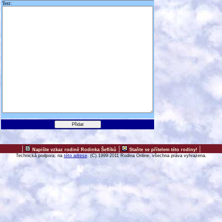
Text:
|
|
|
Napište vzkaz rodině Rodinka Šeflíků
Staňte se přítelem této rodiny!
Technická podpora: na
této adrese
. (C) 1999-2011 Rodina Online, všechna práva vyhrazena.