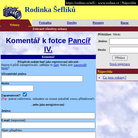
https://rodina.cz/sefl
|
www.rodina.cz
|
Nápověda
Rodinka Šeflíků
Fotoalba
Deníky
Recepty
Bazar
Vzkazy
Zobrazit všechny vzkazy
Přihlášen
: Nikdo
Komentář k fotce
Pancíř
Jméno
IV.
Heslo
Komentář
Příspěvek zadejte buď jako registrovaný uživatel:
Nová registrace
Nejste-li ještě zaregistrováni, udělejte to
tady
.
Nebo jste
zapomněli
heslo
?
Nápověda
Uživatelské jméno
Co jsou vzkazy?
Heslo
Zapamatovat?
(
Tip:
pokud zaškrtnete, nebudete se muset pokaždé znovu přihlašovat!)
...nebo jako neregistrovaný:
Jméno:
E-mail
(nepovinné)
Název příspěvku: