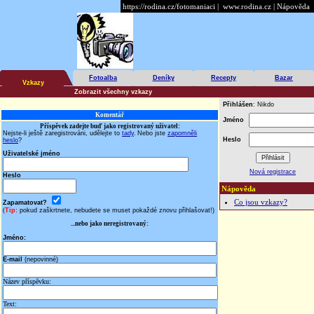
https://rodina.cz/fotomaniaci
|
www.rodina.cz
|
Nápověda
Fotoalba
Deníky
Recepty
Bazar
Vzkazy
Zobrazit všechny vzkazy
Přihlášen
: Nikdo
Komentář
Jméno
Příspěvek zadejte buď jako registrovaný uživatel:
Nejste-li ještě zaregistrováni, udělejte to
tady
.
Nebo jste
zapomněli
Heslo
heslo
?
Uživatelské jméno
Nová registrace
Heslo
Nápověda
Co jsou vzkazy?
Zapamatovat?
(
Tip:
pokud zaškrtnete, nebudete se muset pokaždé znovu přihlašovat!)
...nebo jako neregistrovaný:
Jméno:
E-mail
(nepovinné)
Název příspěvku:
Text: