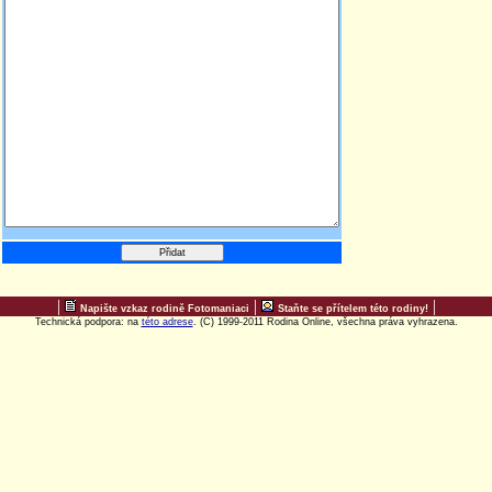
|
|
|
Napište vzkaz rodině Fotomaniaci
Staňte se přítelem této rodiny!
Technická podpora: na
této adrese
. (C) 1999-2011 Rodina Online, všechna práva vyhrazena.