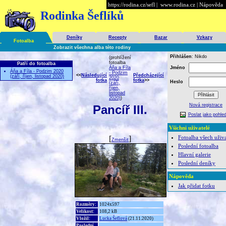
https://rodina.cz/sefl
|
www.rodina.cz
|
Nápověda
Rodinka Šeflíků
Deníky
Recepty
Bazar
Vzkazy
Fotoalba
Zobrazit všechna alba této rodiny
Přihlášen
: Nikdo
(prohlížení
fotoalba
Patří do fotoalba
Áňa a Fíla
Jméno
Áňa a Fíla - Podzim 2020
- Podzim
<<
Následující
Předcházející
(září, říjen, listopad 2020)
2020
fotka
fotka
>>
Heslo
(září,
říjen,
listopad
2020)
)
Nová registrace
Pancíř III.
Poslat jako pohled
Všichni uživatelé
[
]
Fotoalba všech uživa
Zmenšit
Poslední fotoalba
Hlavní galerie
Poslední deníky
Nápověda
Jak přidat fotku
Rozměry:
1024x597
Velikost:
108,2 kB
Vložil:
Lucka Šeflová
(21.11.2020)
Poslední