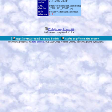
21.11.2020 5:37:14
změna:
URL
https://rodina.cz/sefl/album/img
obrázku:
_20201121_053035.jpg
Počet
Fotka byla zobrazena doposud
zobrazení:
610 x
.
Přidejte svůj komentář
Zobrazeno doposud
610 x
.
|
|
|
Napište vzkaz rodině Rodinka Šeflíků
Staňte se přítelem této rodiny!
Technická podpora: na
této adrese
. (C) 1999-2011 Rodina Online, všechna práva vyhrazena.