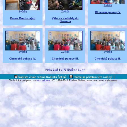
Zvětšit
Zvětšit
Zvětšit
Chemické pokusy V.
Farma Moulisových
Výlet na medvědy do
Berouna
Zvětšit
Zvětšit
Zvětšit
Chemické pokusy IV.
Chemické pokusy III.
Chemické pokusy II.
Fotky
1
až
9
z
70
[Dalších 61 >>]
|
|
|
Napište vzkaz rodině Rodinka Šeflíků
Staňte se přítelem této rodiny!
Technická podpora: na
této adrese
. (C) 1999-2011 Rodina Online, všechna práva vyhrazena.