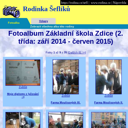
https://rodina.cz/sefl
|
www.rodina.cz
|
Nápověda
Rodinka Šeflíků
Vzkazy
Fotoalba
Zobrazit všechna alba této rodiny
Fotoalbum Základní škola Zdice (2.
třída: září 2014 - červen 2015)
Fotky
1
až
9
z
70
[Dalších 61 >>]
Zvětšit
Moje diplomy z lyžování
Zvětšit
Zvětšit
:-)
Farma Moulisových III.
Farma Moulisových II.